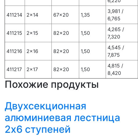
6,220
3,981 /
411214
2×14
67×20
1,35
6,765
4,265 /
411215
2×15
82×20
1,50
7,320
4,545 /
411216
2×16
82×20
1,50
7,875
4,815 /
411217
2×17
82×20
1,50
8,420
Похожие продукты
Двухсекционная
алюминиевая лестница
2х6 ступеней